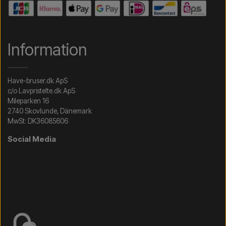
Information
Have-bruser.dk ApS
c/o Lavpristelte.dk ApS
Mileparken 16
2740 Skovlunde, Dänemark
MwSt: DK36085606
Social Media