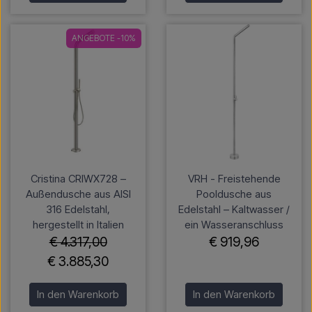
ANGEBOTE -10%
Cristina CRIWX728 –
VRH - Freistehende
Außendusche aus AISI
Pooldusche aus
316 Edelstahl,
Edelstahl – Kaltwasser /
hergestellt in Italien
ein Wasseranschluss
€ 4.317,00
€ 919,96
€ 3.885,30
In den Warenkorb
In den Warenkorb