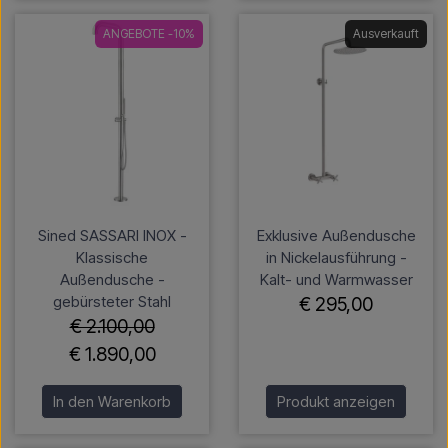
ANGEBOTE -10%
Ausverkauft
Sined SASSARI INOX -
Exklusive Außendusche
Klassische
in Nickelausführung -
Außendusche -
Kalt- und Warmwasser
gebürsteter Stahl
€ 295,00
€ 2.100,00
€ 1.890,00
In den Warenkorb
Produkt anzeigen