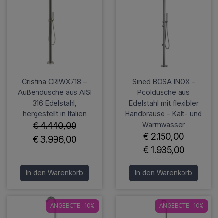
Cristina CRIWX718 –
Sined BOSA INOX -
Außendusche aus AISI
Pooldusche aus
316 Edelstahl,
Edelstahl mit flexibler
hergestellt in Italien
Handbrause - Kalt- und
Warmwasser
€ 4.440,00
€ 2.150,00
€ 3.996,00
€ 1.935,00
In den Warenkorb
In den Warenkorb
ANGEBOTE -10%
ANGEBOTE -10%