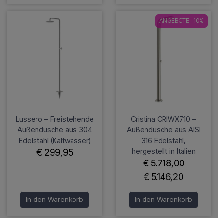
ANGEBOTE -10%
Lussero – Freistehende
Cristina CRIWX710 –
Außendusche aus 304
Außendusche aus AISI
Edelstahl (Kaltwasser)
316 Edelstahl,
hergestellt in Italien
€ 299,95
€ 5.718,00
€ 5.146,20
In den Warenkorb
In den Warenkorb