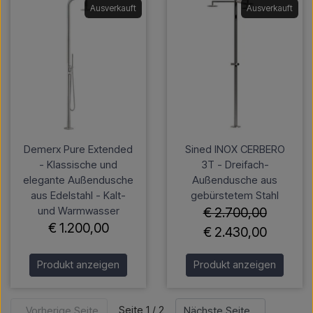
Ausverkauft
Ausverkauft
Demerx Pure Extended
Sined INOX CERBERO
- Klassische und
3T - Dreifach-
elegante Außendusche
Außendusche aus
aus Edelstahl - Kalt-
gebürstetem Stahl
und Warmwasser
€ 2.700,00
€ 1.200,00
€ 2.430,00
Produkt anzeigen
Produkt anzeigen
Seite 1 / 2
Vorherige Seite
Nächste Seite