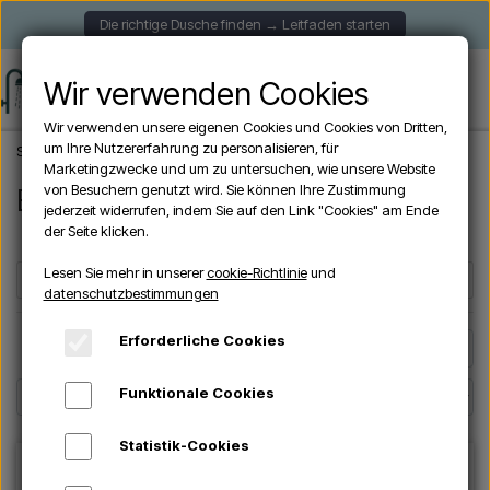
Die richtige Dusche finden → Leitfaden starten
Wir verwenden Cookies
Wir verwenden unsere eigenen Cookies und Cookies von Dritten,
um Ihre Nutzererfahrung zu personalisieren, für
Startseite
Aussendusche
Edelstahl Gartenduschen
Marketingzwecke und um zu untersuchen, wie unsere Website
von Besuchern genutzt wird. Sie können Ihre Zustimmung
Edelstahl Gartenduschen
jederzeit widerrufen, indem Sie auf den Link "Cookies" am Ende
der Seite klicken.
Lesen Sie mehr in unserer
cookie-Richtlinie
und
Filter
☰
datenschutzbestimmungen
Erforderliche Cookies
Seite 1 / 2
Vorherige Seite
Nächste Seite
Funktionale Cookies
Statistik-Cookies
ANGEBOTE -10%