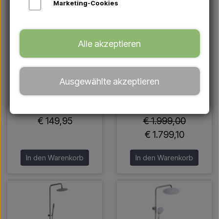
Marketing-Cookies
Alle akzeptieren
Ausgewählte akzeptieren
Excel Gartendusche /
Sined ALGHERO INOX -
Außendusche –
Edelstahldusche mit
poliertem Edelstahl
Handbrause
€ 149,95
€ 1.999,00
€ 1.799,10
In den Warenkorb
In den Warenkorb