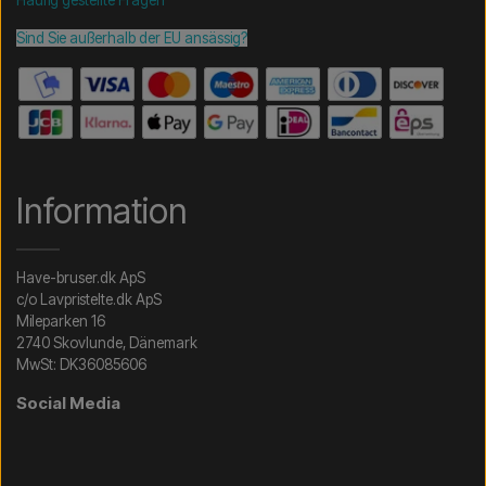
Häufig gestellte Fragen
Sind Sie außerhalb der EU ansässig?
Information
Have-bruser.dk ApS
c/o Lavpristelte.dk ApS
Mileparken 16
2740 Skovlunde, Dänemark
MwSt: DK36085606
Social Media