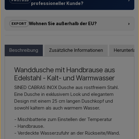
professioneller Kunde?
Wir unterstützen Hotels, Campingplätze, Ferienanlagen und
Projektentwickler mit
individuellen Lösungen
für
Wohnen Sie außerhalb der EU?
›
EXPORT
Außenduschen – von der Modellauswahl bis zur richtigen
Installation.
Wenn Sie eines der Produkte in diesem Shop kaufen möchten
und außerhalb der EU wohnen, können Sie nicht direkt im
Möchten Sie ein
Angebot für ein Projekt oder eine
Webshop bestellen. Stattdessen können Sie uns kontaktieren
Beschreibung
Zusätzliche Informationen
Herunterla
größere Lieferung
, dann kontaktieren Sie uns – wir
und einen Preis inklusive Lieferung und ggf. Zolldokumenten
antworten schnell.
erhalten.
Wanddusche mit Handbrause aus
Kontakt per E-Mail →
Rufen Sie uns an →
Bitte geben Sie einfach an, für welchen Artikel Sie sich
Edelstahl - Kalt- und Warmwasser
interessieren (Artikelnummer oder Link zum Artikel) sowie
Rechnungs- und Lieferadresse – dann erhalten Sie ein
SINED CABRAS INOX Dusche aus rostfreiem Stahl.
Angebot.
Eine Dusche in exklusivem Look und elegantem
Design mit einem 25 cm langen Duschkopf und
Kontakt per E-Mail →
Rufen Sie uns an →
sowohl kaltem als auch warmem Wasser.
- Mischbatterie zum Einstellen der Temperatur
- Handbrause.
- Verdeckte Wasserzufuhr an der Rückseite/Wand.