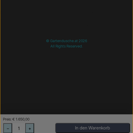
/* =============================== Mobil-filtre-kode -
start =============================== */
/*
=============================== Mobil-filtre-kode - slut
=============================== */
© Gartendusche.at 2026
All Rights Reserved.
Preis: € 1.650,00
In den Warenkorb
−
+