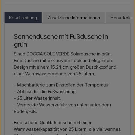
Installation.
Wenn Sie eines der Produkte in diesem Shop kaufen möchten
und außerhalb der EU wohnen, können Sie nicht direkt im
Möchten Sie ein
Angebot für ein Projekt oder eine
Webshop bestellen. Stattdessen können Sie uns kontaktieren
Beschreibung
Zusätzliche Informationen
Herunterla
größere Lieferung
, dann kontaktieren Sie uns – wir
und einen Preis inklusive Lieferung und ggf. Zolldokumenten
antworten schnell.
erhalten.
Sonnendusche mit Fußdusche in
Kontakt per E-Mail →
Rufen Sie uns an →
Bitte geben Sie einfach an, für welchen Artikel Sie sich
grün
interessieren (Artikelnummer oder Link zum Artikel) sowie
Rechnungs- und Lieferadresse – dann erhalten Sie ein
Sined DOCCIA SOLE VERDE Solardusche in grün.
Angebot.
Eine Dusche mit exklusivem Look und elegantem
Design mit einem 15,24 cm großen Duschkopf und
Kontakt per E-Mail →
Rufen Sie uns an →
einer Warmwassermenge von 25 Litern.
- Mischbatterie zum Einstellen der Temperatur
- Abfluss für die Fußwaschung.
- 25 Liter Wasserinhalt.
- Verdeckte Wasserzufuhr von unten unter dem
Boden/Fuß.
Eine schöne Qualitätsdusche mit einer
Warmwasserkapazität von 25 Litern, die viel warmes