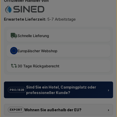
Offizieller Händler von
Erwartete Lieferzeit:
5-7 Arbeitstage
Schnelle Lieferung
Europäischer Webshop
30 Tage Rückgaberecht
Sind Sie ein Hotel, Campingplatz oder
›
PRO / B2B
professioneller Kunde?
Wir unterstützen Hotels, Campingplätze, Ferienanlagen und
Projektentwickler mit
individuellen Lösungen
für
Wohnen Sie außerhalb der EU?
›
EXPORT
Außenduschen – von der Modellauswahl bis zur richtigen