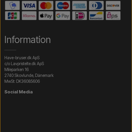
Information
Have-bruser.dk ApS
c/o Lavpristelte.dk ApS
Mileparken 16
2740 Skovlunde, Dänemark
MwSt: DK36085606
Social Media