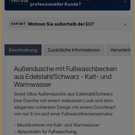
›
PRO / B2B
professioneller Kunde?
Wir unterstützen Hotels, Campingplätze, Ferienanlagen und
Projektentwickler mit
individuellen Lösungen
für
Wohnen Sie außerhalb der EU?
›
EXPORT
Außenduschen – von der Modellauswahl bis zur richtigen
Installation.
Wenn Sie eines der Produkte in diesem Shop kaufen möchten
und außerhalb der EU wohnen, können Sie nicht direkt im
Möchten Sie ein
Angebot für ein Projekt oder eine
Webshop bestellen. Stattdessen können Sie uns kontaktieren
Beschreibung
Zusätzliche Informationen
Herunterla
größere Lieferung
, dann kontaktieren Sie uns – wir
und einen Preis inklusive Lieferung und ggf. Zolldokumenten
antworten schnell.
erhalten.
Außendusche mit Fußwaschbecken
Kontakt per E-Mail →
Rufen Sie uns an →
Bitte geben Sie einfach an, für welchen Artikel Sie sich
aus Edelstahl/Schwarz - Kalt- und
interessieren (Artikelnummer oder Link zum Artikel) sowie
Rechnungs- und Lieferadresse – dann erhalten Sie ein
Warmwasser
Angebot.
Sined Olbia Außendusche aus Edelstahl/Schwarz.
Eine Dusche mit einem exklusiven Look und dem
Kontakt per E-Mail →
Rufen Sie uns an →
eleganten schlanken Design mit einem Duschkopf
von nur 6 cm und einer Fußwaschbeckenarmatur.
- Mischbatterie mit Kalt- und Warmwasser
- Ablasshahn für Fußwaschung.