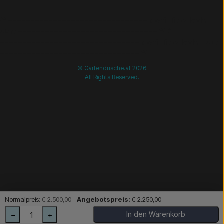
/* =============================== Mobil-filtre-kode -
start =============================== */
/*
=============================== Mobil-filtre-kode - slut
=============================== */
© Gartendusche.at 2026
All Rights Reserved.
Normalpreis:
€ 2.500,00
Angebotspreis:
€ 2.250,00
In den Warenkorb
−
+