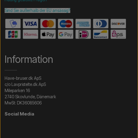
Sind Sie außerhalb der EU ansässig?
Information
Have-bruser.dk ApS
c/o Lavpristelte.dk ApS
Mileparken 16
2740 Skovlunde, Dänemark
MwSt: DK36085606
Social Media