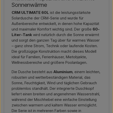
Rechnungs- und Lieferadresse – dann erhalten Sie ein
Sonnenwärme
Angebot.
CRM ULTIMATE 60L
ist die leistungsstärkste
Solardusche der CRM-Serie und wurde für
Kontakt per E-Mail →
Rufen Sie uns an →
Außenbereiche entwickelt, in denen hohe Kapazität
und maximaler Komfort wichtig sind. Der große
60-
Liter-Tank
wird natürlich durch die Sonne erwärmt
und sorgt den ganzen Tag über für warmes Wasser
– ganz ohne Strom, Technik oder laufende Kosten.
Die großzügige Konstruktion macht dieses Modell
ideal für Familien, Ferienhäuser, Mietobjekte,
Wellnessbereiche und größere Poolanlagen.
Die Dusche besteht aus
Aluminium
, einem leichten,
robusten und wetterbeständigen Material, das
Sonne, Feuchtigkeit, Wind und täglichen Gebrauch
problemlos standhält. Der integrierte Duschkopf
liefert einen breiten und angenehmen Wasserstrahl,
während der Mischhebel eine einfache Einstellung
zwischen warmem und kaltem Wasser ermöglicht.
Die Serie ist in mehreren Farben sowie in