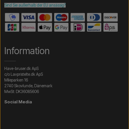
Sind Sie außerhalb der EU ansässig?
Information
Have-bruser.dk ApS
c/o Lavpristelte.dk ApS
Mileparken 16
2740 Skovlunde, Dänemark
MwSt: DK36085606
Social Media