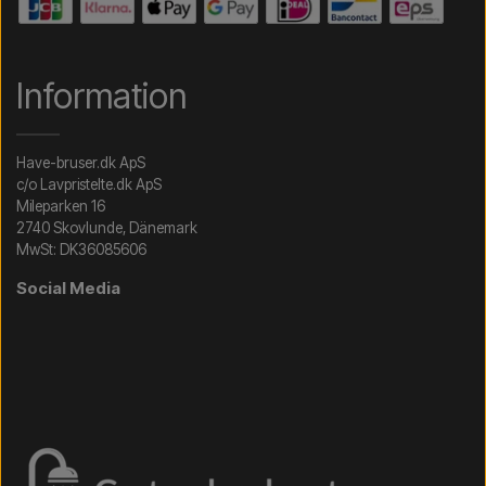
Information
Have-bruser.dk ApS
c/o Lavpristelte.dk ApS
Mileparken 16
2740 Skovlunde, Dänemark
MwSt: DK36085606
Social Media