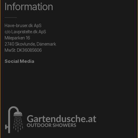
Information
Have-bruser.dk ApS
c/o Lavpristelte.dk ApS
Mileparken 16
2740 Skovlunde, Dänemark
MwSt: DK36085606
Social Media