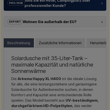
Sind Sie ein Hotel, Campingplatz oder
›
PRO / B2B
professioneller Kunde?
Wir unterstützen Hotels, Campingplätze, Ferienanlagen und
Projektentwickler mit
individuellen Lösungen
für
Wohnen Sie außerhalb der EU?
›
EXPORT
Außenduschen – von der Modellauswahl bis zur richtigen
Installation.
Wenn Sie eines der Produkte in diesem Shop kaufen möchten
und außerhalb der EU wohnen, können Sie nicht direkt im
Möchten Sie ein
Angebot für ein Projekt oder eine
Webshop bestellen. Stattdessen können Sie uns kontaktieren
Beschreibung
Zusätzliche Informationen
Herunterla
größere Lieferung
, dann kontaktieren Sie uns – wir
und einen Preis inklusive Lieferung und ggf. Zolldokumenten
antworten schnell.
erhalten.
Solardusche mit 35-Liter-Tank –
Kontakt per E-Mail →
Rufen Sie uns an →
Bitte geben Sie einfach an, für welchen Artikel Sie sich
maximale Kapazität und natürliche
interessieren (Artikelnummer oder Link zum Artikel) sowie
Rechnungs- und Lieferadresse – dann erhalten Sie ein
Sonnenwärme
Angebot.
Die
Arkema Happy XL H400
ist die ideale Lösung
für alle, die eine leistungsstärkere und geräumigere
Kontakt per E-Mail →
Rufen Sie uns an →
Solardusche für Außenbereiche suchen, in denen
Komfort und Kapazität eine entscheidende Rolle
spielen. Das Modell besteht aus
UV-beständigem,
durchgefärbtem HD-Polyethylen
, das weder