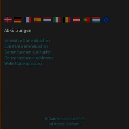
Abkürzungen:
Schwarze Gartenduschen
Edelstahl Gartenduschen
Gartenduschen aus Kupfer
Gartenduschen aus Messing
Weiße Gartenduschen
/* =============================== Mobil-filtre-kode -
start =============================== */
/*
=============================== Mobil-filtre-kode - slut
=============================== */
© Gartendusche.at 2026
All Rights Reserved.